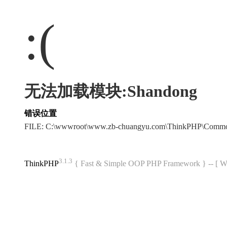
:(
无法加载模块:Shandong
错误位置
FILE: C:\wwwroot\www.zb-chuangyu.com\ThinkPHP\Commo
3.1.3
ThinkPHP
{ Fast & Simple OOP PHP Framework } -- 