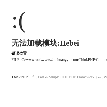
:(
无法加载模块:Hebei
错误位置
FILE: C:\wwwroot\www.zb-chuangyu.com\ThinkPHP\Commo
3.1.3
ThinkPHP
{ Fast & Simple OOP PHP Framework } -- 