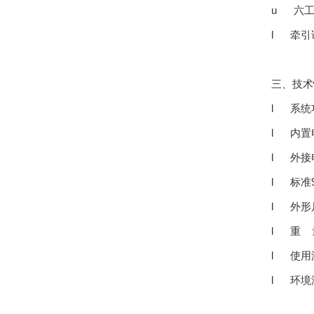
u 六工
l 牵引
三、技术
l 系统
l 内置电
l 外接
l 标准
l 外形尺寸
l 重 量
l 使用温
l 环境湿