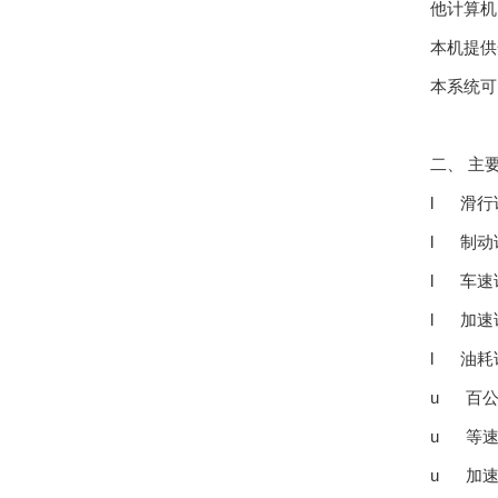
他计算机
本机提供
本系统可
二、 主
l 滑行
l 制动
l 车速
l 加速
l 油耗
u 百公
u 等速
u 加速