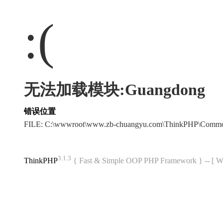
:(
无法加载模块:Guangdong
错误位置
FILE: C:\wwwroot\www.zb-chuangyu.com\ThinkPHP\Commo
3.1.3
ThinkPHP
{ Fast & Simple OOP PHP Framework } -- 