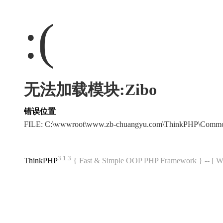
:(
无法加载模块:Zibo
错误位置
FILE: C:\wwwroot\www.zb-chuangyu.com\ThinkPHP\Commo
3.1.3
ThinkPHP
{ Fast & Simple OOP PHP Framework } -- 