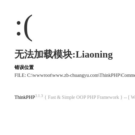
:(
无法加载模块:Liaoning
错误位置
FILE: C:\wwwroot\www.zb-chuangyu.com\ThinkPHP\Commo
3.1.3
ThinkPHP
{ Fast & Simple OOP PHP Framework } -- 