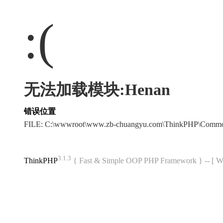
:(
无法加载模块:Henan
错误位置
FILE: C:\wwwroot\www.zb-chuangyu.com\ThinkPHP\Commo
3.1.3
ThinkPHP
{ Fast & Simple OOP PHP Framework } -- 